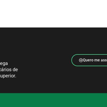
Quero me ass
rega
tários de
uperior.