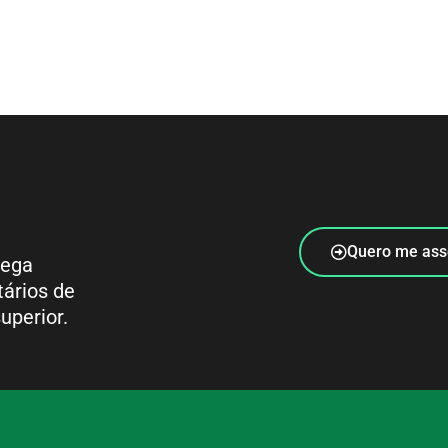
Quero me ass
rega
tários de
uperior.