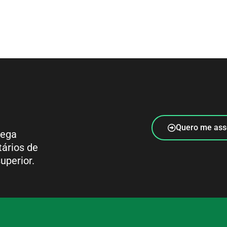
Quero me ass
rega
tários de
uperior.