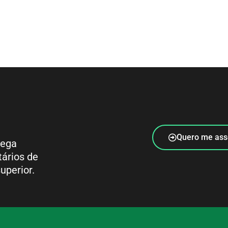
Quero me ass
rega
tários de
uperior.