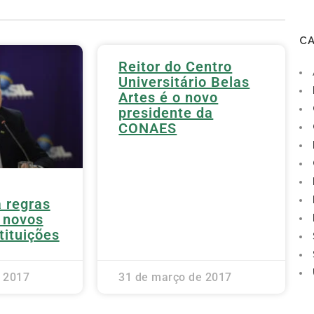
C
Reitor do Centro
Universitário Belas
Artes é o novo
presidente da
CONAES
 regras
r novos
tituições
 2017
31 de março de 2017