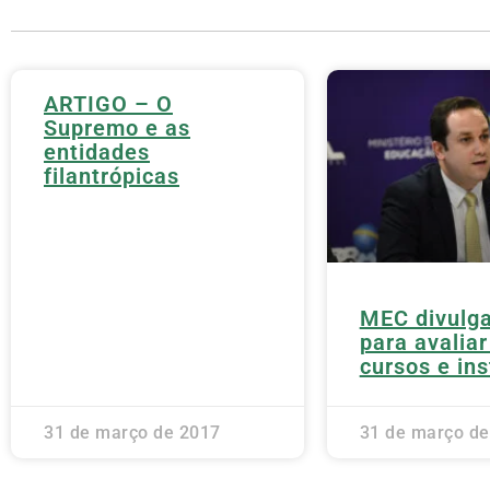
ARTIGO – O
Supremo e as
entidades
filantrópicas
MEC divulga
para avalia
cursos e ins
31 de março de 2017
31 de março de