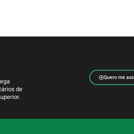
Quero me ass
rega
tários de
uperior.