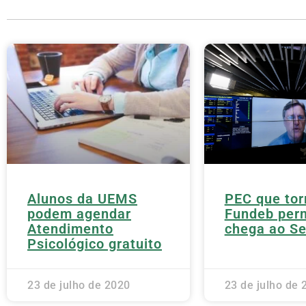
Alunos da UEMS
PEC que tor
podem agendar
Fundeb per
Atendimento
chega ao S
Psicológico gratuito
23 de julho de 2020
23 de julho de 