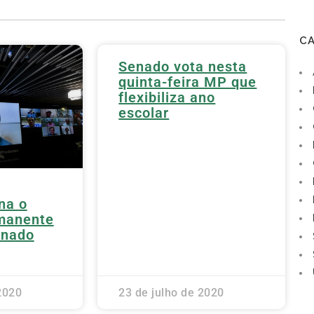
C
Senado vota nesta
quinta-feira MP que
flexibiliza ano
escolar
na o
manente
enado
2020
23 de julho de 2020