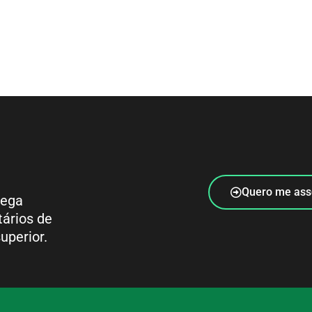
Quero me ass
rega
tários de
uperior.