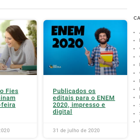
C
o Fies
Publicados os
minam
editais para o ENEM
feira
2020, impresso e
digital
2020
31 de julho de 2020