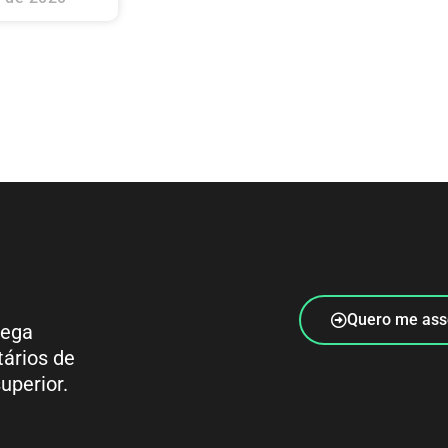
Quero me ass
rega
tários de
uperior.