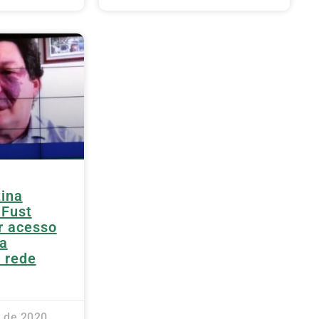
tina
 Fust
r acesso
a
a rede
 de 2020