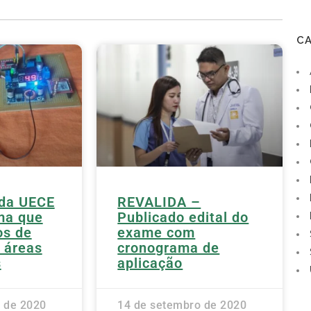
C
 da UECE
REVALIDA –
ma que
Publicado edital do
os de
exame com
 áreas
cronograma de
s
aplicação
 de 2020
14 de setembro de 2020