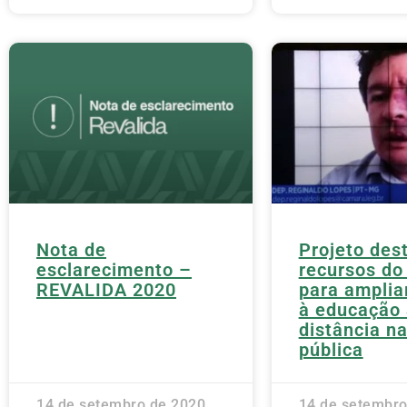
Nota de
Projeto des
esclarecimento –
recursos do
REVALIDA 2020
para amplia
à educação 
distância n
pública
14 de setembro de 2020
14 de setembro