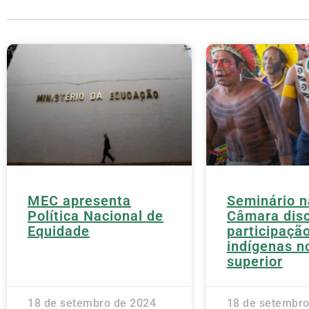
MEC apresenta
Seminário n
Política Nacional de
Câmara disc
Equidade
participaçã
indígenas n
superior
18 de setembro de 2024
18 de setembro