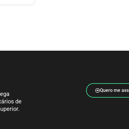
Quero me ass
rega
tários de
uperior.