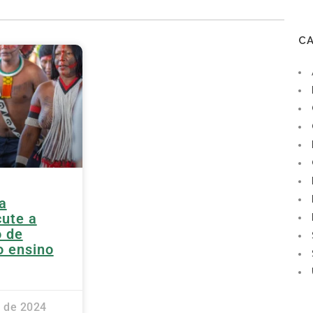
C
a
ute a
o de
o ensino
 de 2024