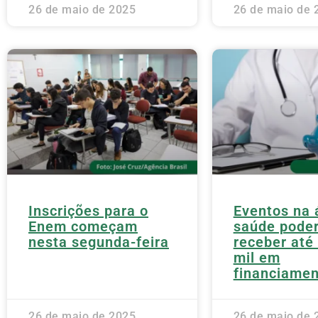
26 de maio de 2025
26 de maio de 
Inscrições para o
Eventos na 
Enem começam
saúde pode
nesta segunda-feira
receber até
mil em
financiamen
26 de maio de 2025
26 de maio de 