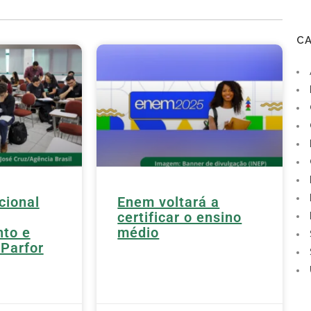
C
cional
Enem voltará a
certificar o ensino
nto e
médio
 Parfor