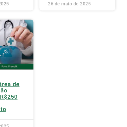
2025
26 de maio de 2025
área de
rão
 R$250
to
2025