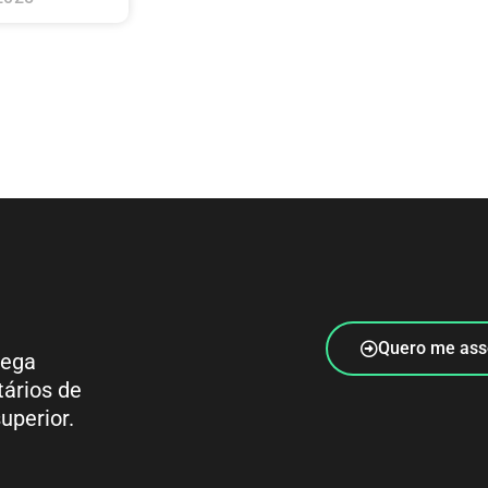
Quero me ass
rega
tários de
uperior.