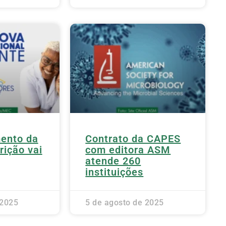
ento da
Contrato da CAPES
rição vai
com editora ASM
atende 260
instituições
 2025
5 de agosto de 2025