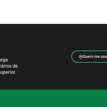
Quero me ass
rega
tários de
uperior.