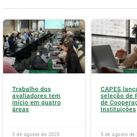
Trabalho dos
CAPES lanç
avaliadores tem
seleção de 
início em quatro
de Cooperaç
áreas
Instituições
5 de agosto de 2025
5 de agosto de