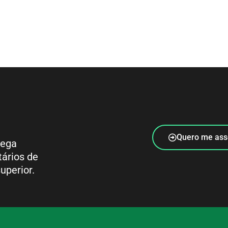
Quero me ass
rega
tários de
uperior.