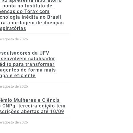
FRJ apresenta laboratório
 ponta no Instituto de
oenças do Tórax com
cnologia inédita no Brasil
ara abordagem de doenças
spiratórias
de agosto de 2026
esquisadores da UFV
esenvolvem catalisador
édito para transformar
eagentes de forma mais
mpa e eficiente
de agosto de 2026
rêmio Mulheres e Ciência
 CNPq: terceira edição tem
scrições abertas até 10/09
de agosto de 2026