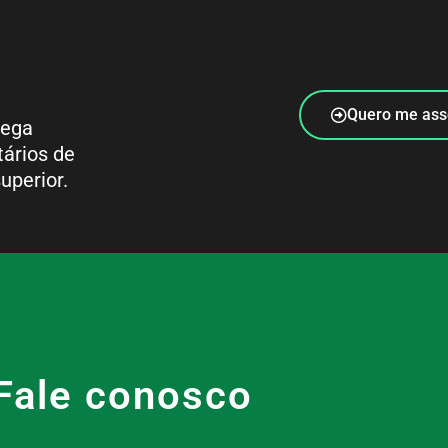
Quero me ass
rega
tários de
uperior.
Fale conosco