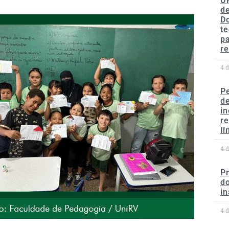
U
de
D
te
p
re
4 
P
d
in
r
li
4 
P
do
in
4 