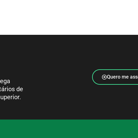
Quero me ass
rega
tários de
uperior.