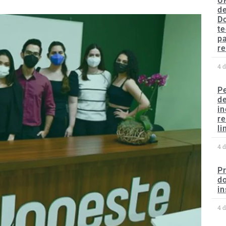
U
de
D
te
p
re
4 
P
d
in
r
li
4 
P
do
in
4 