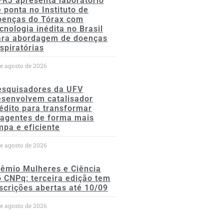
FRJ apresenta laboratório
 ponta no Instituto de
oenças do Tórax com
cnologia inédita no Brasil
ara abordagem de doenças
spiratórias
de agosto de 2026
esquisadores da UFV
esenvolvem catalisador
édito para transformar
eagentes de forma mais
mpa e eficiente
de agosto de 2026
rêmio Mulheres e Ciência
 CNPq: terceira edição tem
scrições abertas até 10/09
de agosto de 2026