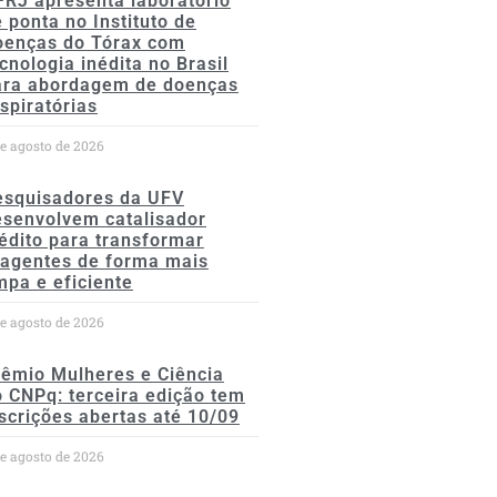
FRJ apresenta laboratório
 ponta no Instituto de
oenças do Tórax com
cnologia inédita no Brasil
ara abordagem de doenças
spiratórias
de agosto de 2026
esquisadores da UFV
esenvolvem catalisador
édito para transformar
eagentes de forma mais
mpa e eficiente
de agosto de 2026
rêmio Mulheres e Ciência
 CNPq: terceira edição tem
scrições abertas até 10/09
de agosto de 2026