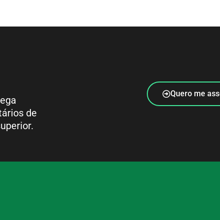
Quero me ass
rega
tários de
uperior.