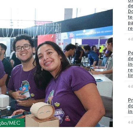
U
de
D
te
p
re
4 
P
d
in
r
li
4 
P
do
in
4 