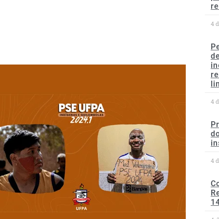
re
4 
P
d
in
r
li
4 
P
do
in
4 
C
Re
1