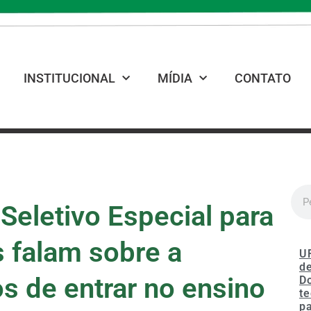
INSTITUCIONAL
MÍDIA
CONTATO
eletivo Especial para
 falam sobre a
U
de
s de entrar no ensino
D
te
p