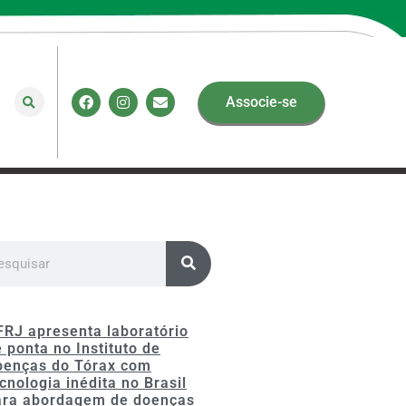
Associe-se
FRJ apresenta laboratório
 ponta no Instituto de
oenças do Tórax com
cnologia inédita no Brasil
ara abordagem de doenças