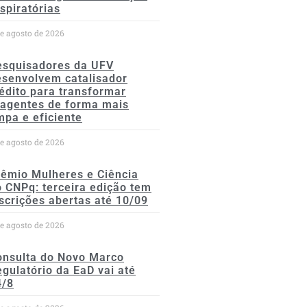
spiratórias
de agosto de 2026
esquisadores da UFV
esenvolvem catalisador
édito para transformar
eagentes de forma mais
mpa e eficiente
de agosto de 2026
rêmio Mulheres e Ciência
 CNPq: terceira edição tem
scrições abertas até 10/09
de agosto de 2026
onsulta do Novo Marco
gulatório da EaD vai até
4/8