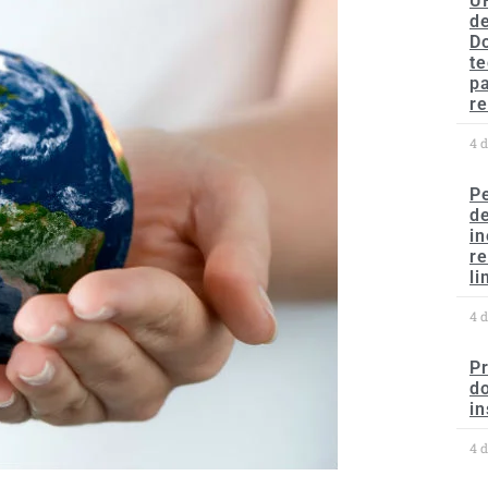
U
de
D
te
p
re
4 
P
d
in
r
li
4 
P
do
in
4 