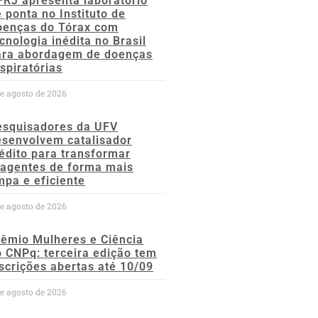
FRJ apresenta laboratório
 ponta no Instituto de
oenças do Tórax com
cnologia inédita no Brasil
ara abordagem de doenças
spiratórias
de agosto de 2026
esquisadores da UFV
esenvolvem catalisador
édito para transformar
eagentes de forma mais
mpa e eficiente
de agosto de 2026
rêmio Mulheres e Ciência
 CNPq: terceira edição tem
scrições abertas até 10/09
de agosto de 2026