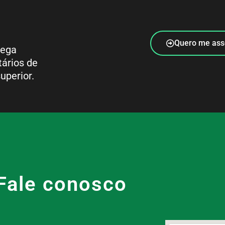
Quero me ass
rega
tários de
uperior.
Fale conosco