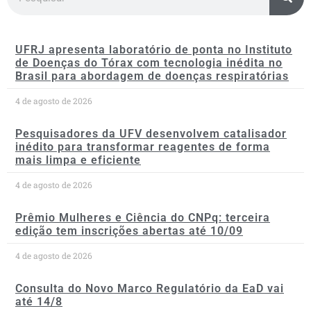
UFRJ apresenta laboratório de ponta no Instituto
de Doenças do Tórax com tecnologia inédita no
Brasil para abordagem de doenças respiratórias
4 de agosto de 2026
Pesquisadores da UFV desenvolvem catalisador
inédito para transformar reagentes de forma
mais limpa e eficiente
4 de agosto de 2026
Prêmio Mulheres e Ciência do CNPq: terceira
edição tem inscrições abertas até 10/09
4 de agosto de 2026
Consulta do Novo Marco Regulatório da EaD vai
até 14/8