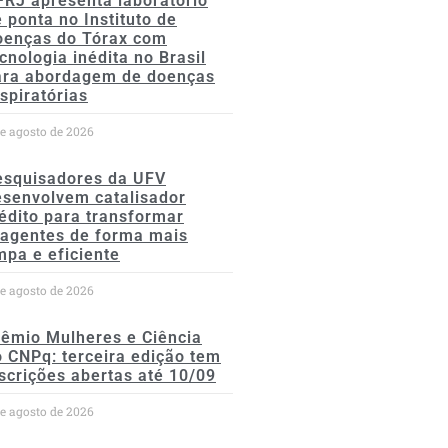
FRJ apresenta laboratório
 ponta no Instituto de
oenças do Tórax com
cnologia inédita no Brasil
ara abordagem de doenças
spiratórias
de agosto de 2026
esquisadores da UFV
esenvolvem catalisador
édito para transformar
eagentes de forma mais
mpa e eficiente
de agosto de 2026
rêmio Mulheres e Ciência
 CNPq: terceira edição tem
scrições abertas até 10/09
de agosto de 2026