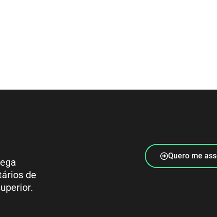
Quero me ass
rega
tários de
uperior.