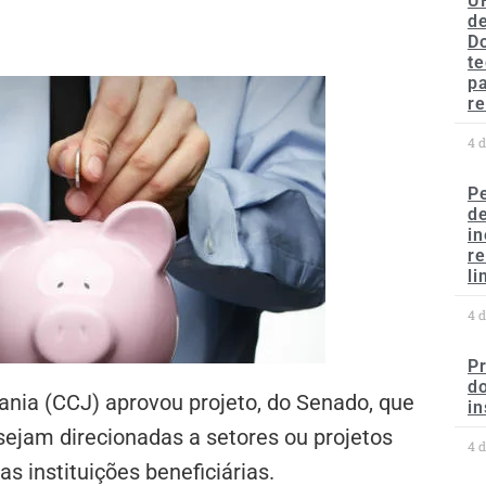
U
de
D
te
p
re
4 
P
d
in
r
li
4 
P
do
ania (CCJ) aprovou projeto, do Senado, que
in
sejam direcionadas a setores ou projetos
4 
s instituições beneficiárias.