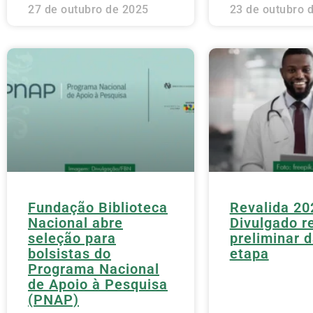
27 de outubro de 2025
23 de outubro 
Fundação Biblioteca
Revalida 20
Nacional abre
Divulgado r
seleção para
preliminar d
bolsistas do
etapa
Programa Nacional
de Apoio à Pesquisa
(PNAP)