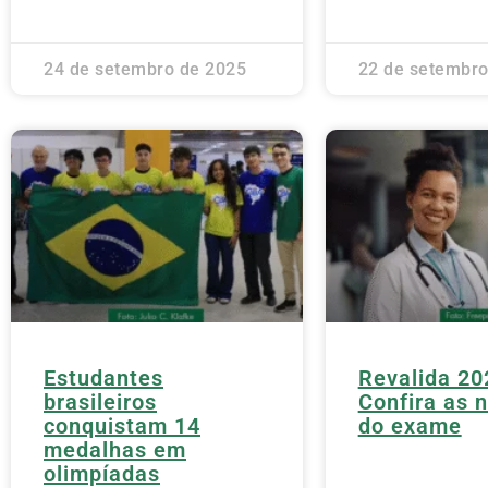
24 de setembro de 2025
22 de setembro
Estudantes
Revalida 20
brasileiros
Confira as 
conquistam 14
do exame
medalhas em
olimpíadas