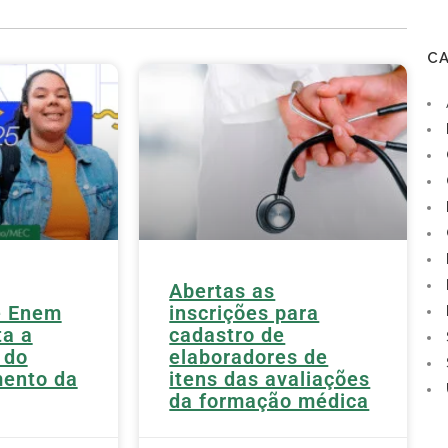
C
Abertas as
e Enem
inscrições para
ta a
cadastro de
 do
elaboradores de
mento da
itens das avaliações
da formação médica