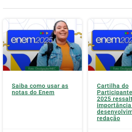
Saiba como usar as
Cartilha do
notas do Enem
Participant
2025 ressal
importância
desenvolvi
redação