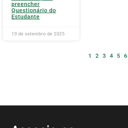
preencher
Questionário do
Estudante
10 de setembro de 2025
1
2
3
4
5
6