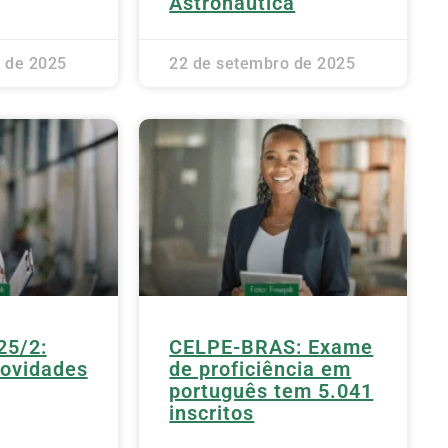
Astronáutica
 de 2025
22 de setembro de 2025
25/2:
CELPE-BRAS: Exame
novidades
de proficiência em
português tem 5.041
inscritos