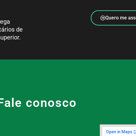
Quero me ass
rega
tários de
uperior.
Fale conosco