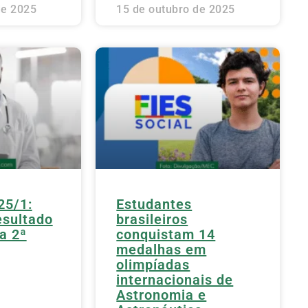
de 2025
15 de outubro de 2025
25/1:
Estudantes
esultado
brasileiros
a 2ª
conquistam 14
medalhas em
olimpíadas
internacionais de
Astronomia e