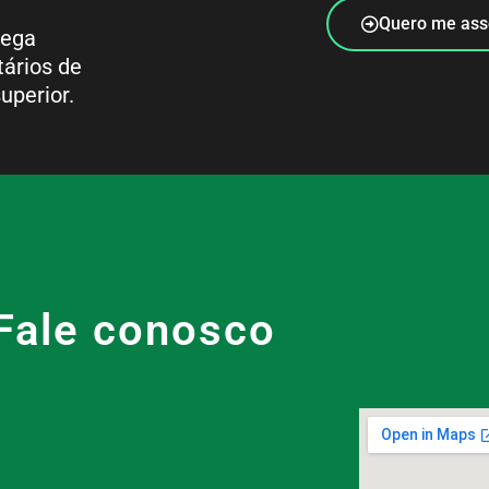
Quero me ass
rega
tários de
uperior.
Fale conosco