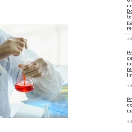
U
de
D
te
p
re
4 
P
d
in
r
li
4 
P
do
in
4 