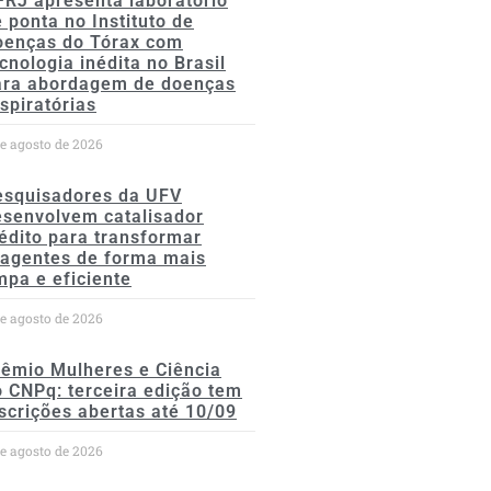
FRJ apresenta laboratório
 ponta no Instituto de
oenças do Tórax com
cnologia inédita no Brasil
ara abordagem de doenças
spiratórias
de agosto de 2026
esquisadores da UFV
esenvolvem catalisador
édito para transformar
eagentes de forma mais
mpa e eficiente
de agosto de 2026
rêmio Mulheres e Ciência
 CNPq: terceira edição tem
scrições abertas até 10/09
de agosto de 2026