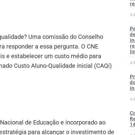
re
4 
P
d
 qualidade? Uma comissão do Conselho
in
ra responder a essa pergunta. O CNE
r
li
ais e estabelecer um custo médio para
4 
ado Custo Aluno-Qualidade inicial (CAQi)
P
do
in
4 
C
Re
Nacional de Educação e incorporado ao
1
estratégia para alcançar o investimento de