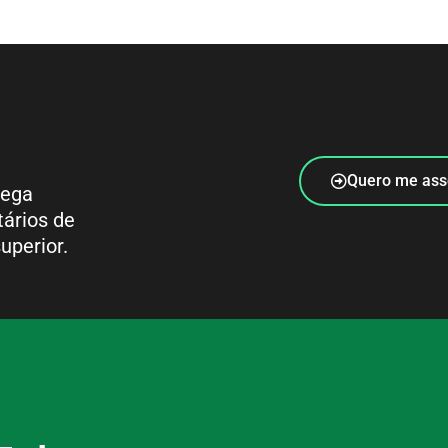
Quero me ass
rega
tários de
uperior.