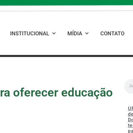
INSTITUCIONAL
MÍDIA
CONTATO
ra oferecer educação
U
de
D
te
p