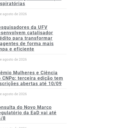
spiratórias
de agosto de 2026
esquisadores da UFV
esenvolvem catalisador
édito para transformar
eagentes de forma mais
mpa e eficiente
de agosto de 2026
rêmio Mulheres e Ciência
 CNPq: terceira edição tem
scrições abertas até 10/09
de agosto de 2026
onsulta do Novo Marco
gulatório da EaD vai até
4/8