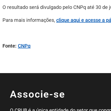
O resultado será divulgado pelo CNPq até 30 de 
Para mais informações,
clique aqui e acesse a p
Fonte:
CNPq
Associe-se
O CRUB é a única entidade do setor que cong