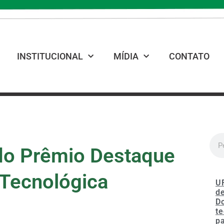
INSTITUCIONAL
MÍDIA
CONTATO
do Prêmio Destaque
e Tecnológica
U
de
D
te
p