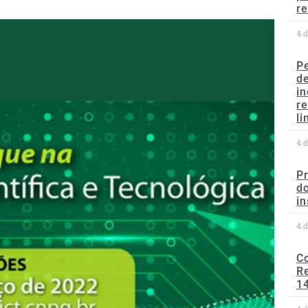
re
4 
P
d
in
r
li
4 
P
do
in
4 
C
Re
1