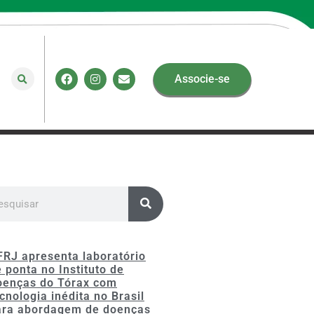
Associe-se
FRJ apresenta laboratório
 ponta no Instituto de
oenças do Tórax com
cnologia inédita no Brasil
ara abordagem de doenças