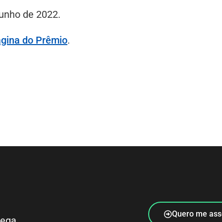
junho de 2022.
ágina do Prêmio
.
Quero me ass
rega