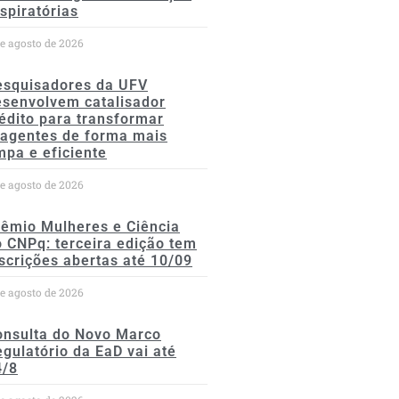
spiratórias
de agosto de 2026
esquisadores da UFV
esenvolvem catalisador
édito para transformar
eagentes de forma mais
mpa e eficiente
de agosto de 2026
rêmio Mulheres e Ciência
 CNPq: terceira edição tem
scrições abertas até 10/09
de agosto de 2026
onsulta do Novo Marco
gulatório da EaD vai até
4/8