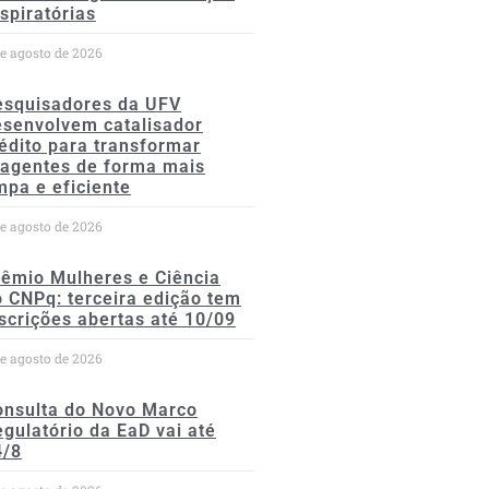
spiratórias
de agosto de 2026
esquisadores da UFV
esenvolvem catalisador
édito para transformar
eagentes de forma mais
mpa e eficiente
de agosto de 2026
rêmio Mulheres e Ciência
 CNPq: terceira edição tem
scrições abertas até 10/09
de agosto de 2026
onsulta do Novo Marco
gulatório da EaD vai até
4/8