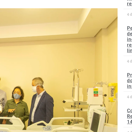
re
4 
P
d
in
r
li
4 
P
do
in
4 
C
Re
1