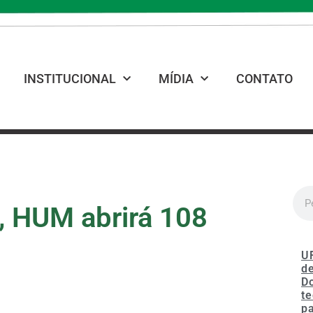
INSTITUCIONAL
MÍDIA
CONTATO
, HUM abrirá 108
U
de
D
te
p