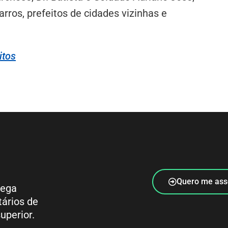
rros, prefeitos de cidades vizinhas e
itos
Quero me ass
rega
tários de
uperior.