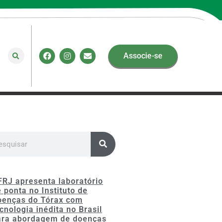
Associe-se
FRJ apresenta laboratório
 ponta no Instituto de
oenças do Tórax com
cnologia inédita no Brasil
ara abordagem de doenças