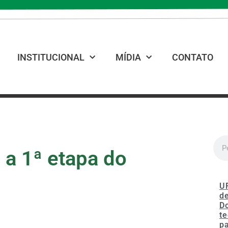
INSTITUCIONAL
MÍDIA
CONTATO
 a 1ª etapa do
U
de
D
te
p