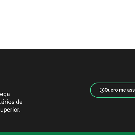
Quero me ass
rega
tários de
uperior.