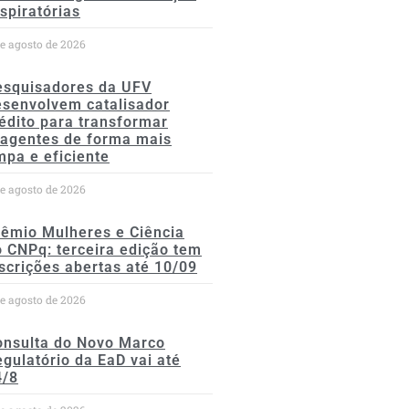
spiratórias
de agosto de 2026
esquisadores da UFV
esenvolvem catalisador
édito para transformar
eagentes de forma mais
mpa e eficiente
de agosto de 2026
rêmio Mulheres e Ciência
 CNPq: terceira edição tem
scrições abertas até 10/09
de agosto de 2026
onsulta do Novo Marco
gulatório da EaD vai até
4/8