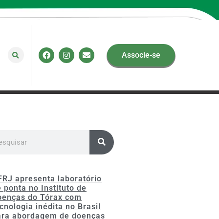
Associe-se
FRJ apresenta laboratório
 ponta no Instituto de
oenças do Tórax com
cnologia inédita no Brasil
ara abordagem de doenças