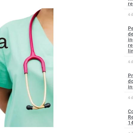
re
4 
P
d
in
r
li
4 
P
do
in
4 
C
Re
1