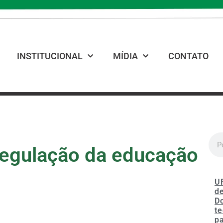
INSTITUCIONAL
MÍDIA
CONTATO
regulação da educação
U
de
D
te
p