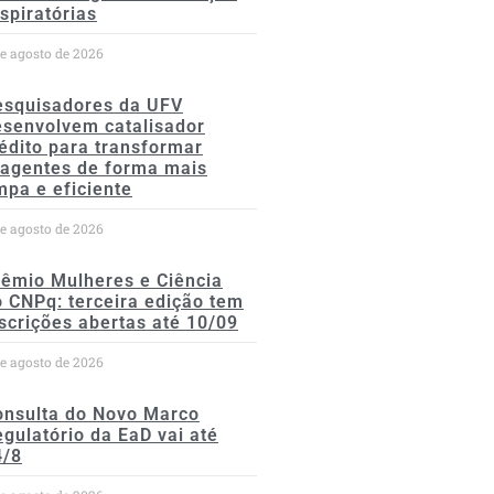
spiratórias
de agosto de 2026
esquisadores da UFV
esenvolvem catalisador
édito para transformar
eagentes de forma mais
mpa e eficiente
de agosto de 2026
rêmio Mulheres e Ciência
 CNPq: terceira edição tem
scrições abertas até 10/09
de agosto de 2026
onsulta do Novo Marco
gulatório da EaD vai até
4/8