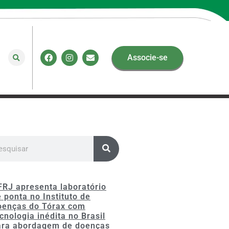
Associe-se
FRJ apresenta laboratório
 ponta no Instituto de
oenças do Tórax com
cnologia inédita no Brasil
ara abordagem de doenças