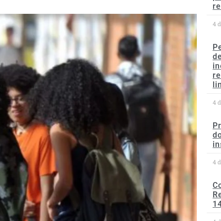
re
4 
P
d
in
r
li
4 
P
do
in
4 
C
Re
1