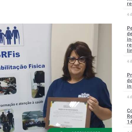
re
4 
P
d
in
r
li
4 
P
do
in
4 
C
Re
1