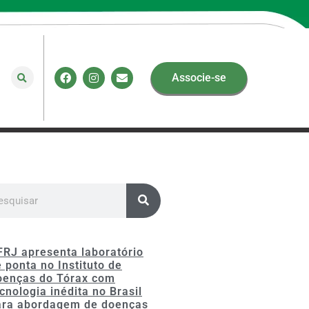
Associe-se
FRJ apresenta laboratório
 ponta no Instituto de
oenças do Tórax com
cnologia inédita no Brasil
ara abordagem de doenças