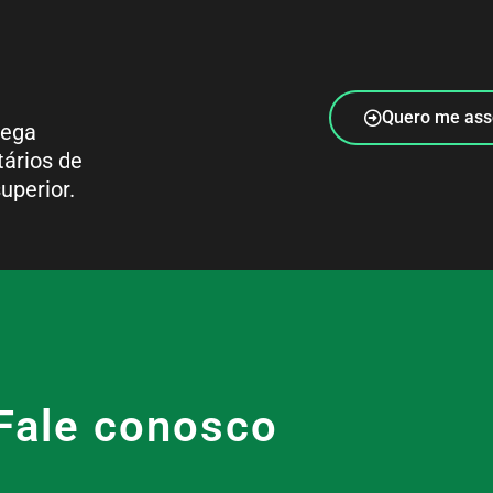
Quero me ass
rega
tários de
uperior.
Fale conosco