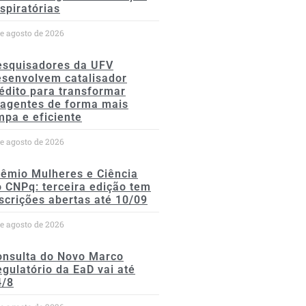
spiratórias
de agosto de 2026
esquisadores da UFV
esenvolvem catalisador
édito para transformar
eagentes de forma mais
mpa e eficiente
de agosto de 2026
rêmio Mulheres e Ciência
 CNPq: terceira edição tem
scrições abertas até 10/09
de agosto de 2026
onsulta do Novo Marco
gulatório da EaD vai até
4/8