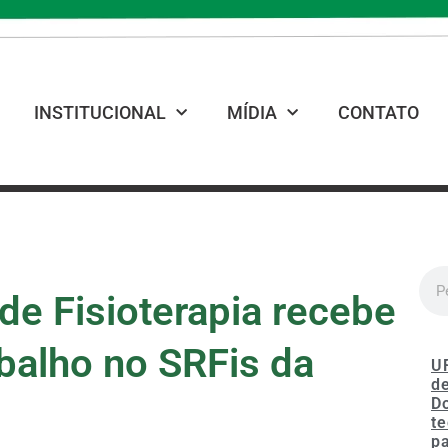
INSTITUCIONAL
MÍDIA
CONTATO
e Fisioterapia recebe
balho no SRFis da
U
de
D
te
p