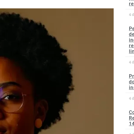
re
4 
P
d
in
r
li
4 
P
do
in
4 
C
Re
1