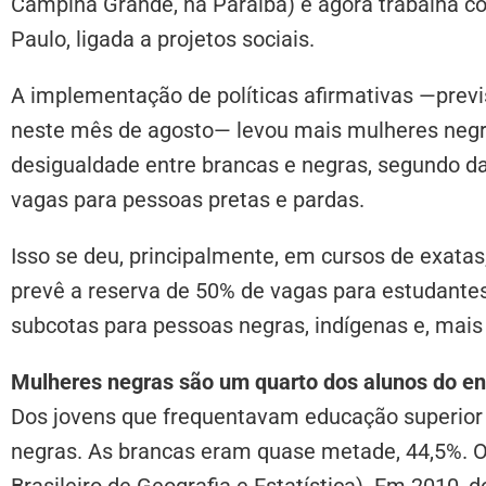
Campina Grande, na Paraíba) e agora trabalha c
Paulo, ligada a projetos sociais.
A implementação de políticas afirmativas —prev
neste mês de agosto— levou mais mulheres negra
desigualdade entre brancas e negras, segundo d
vagas para pessoas pretas e pardas.
Isso se deu, principalmente, em cursos de exatas
prevê a reserva de 50% de vagas para estudantes 
subcotas para pessoas negras, indígenas e, mais
Mulheres negras são um quarto dos alunos do en
Dos jovens que frequentavam educação superio
negras. As brancas eram quase metade, 44,5%. O
Brasileiro de Geografia e Estatística). Em 2010, 