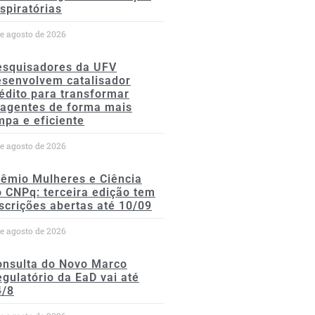
spiratórias
de agosto de 2026
esquisadores da UFV
esenvolvem catalisador
édito para transformar
eagentes de forma mais
mpa e eficiente
de agosto de 2026
rêmio Mulheres e Ciência
 CNPq: terceira edição tem
scrições abertas até 10/09
de agosto de 2026
onsulta do Novo Marco
gulatório da EaD vai até
4/8