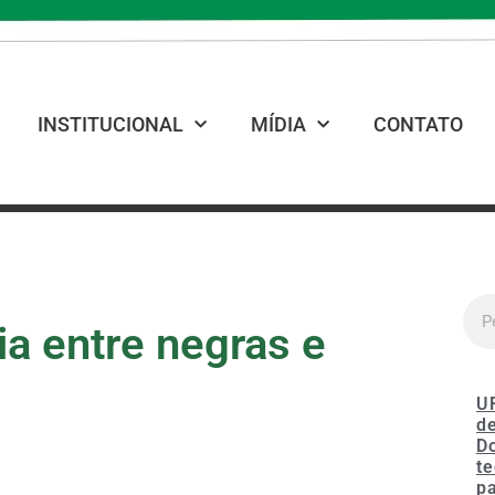
INSTITUCIONAL
MÍDIA
CONTATO
ia entre negras e
U
de
D
te
p