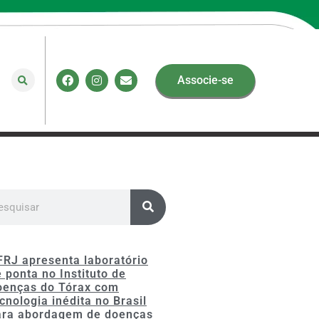
Associe-se
FRJ apresenta laboratório
 ponta no Instituto de
oenças do Tórax com
cnologia inédita no Brasil
ara abordagem de doenças