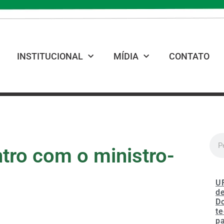
INSTITUCIONAL
MÍDIA
CONTATO
tro com o ministro-
U
de
D
te
p