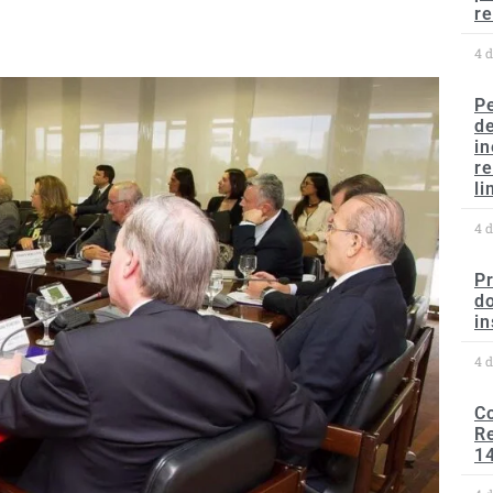
re
4 
P
d
in
r
li
4 
P
do
in
4 
C
Re
1