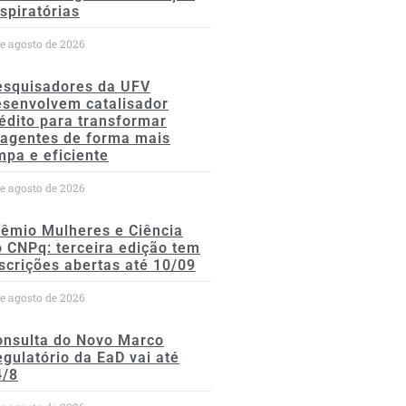
spiratórias
de agosto de 2026
esquisadores da UFV
esenvolvem catalisador
édito para transformar
eagentes de forma mais
mpa e eficiente
de agosto de 2026
rêmio Mulheres e Ciência
 CNPq: terceira edição tem
scrições abertas até 10/09
de agosto de 2026
onsulta do Novo Marco
gulatório da EaD vai até
4/8