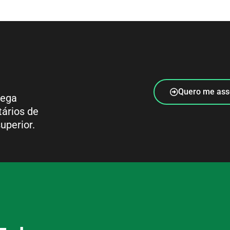
Quero me ass
rega
tários de
uperior.