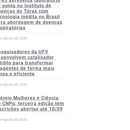
FRJ apresenta laboratório
 ponta no Instituto de
oenças do Tórax com
cnologia inédita no Brasil
ara abordagem de doenças
spiratórias
de agosto de 2026
esquisadores da UFV
esenvolvem catalisador
édito para transformar
eagentes de forma mais
mpa e eficiente
de agosto de 2026
rêmio Mulheres e Ciência
 CNPq: terceira edição tem
scrições abertas até 10/09
de agosto de 2026