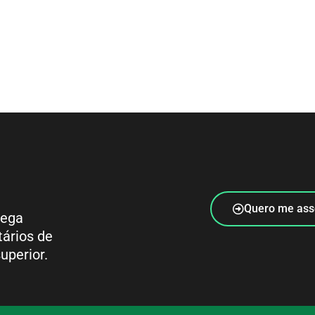
Quero me ass
rega
tários de
uperior.