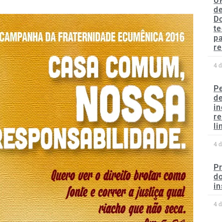
U
de
D
te
p
re
4 
P
d
in
r
li
4 
P
do
in
4 