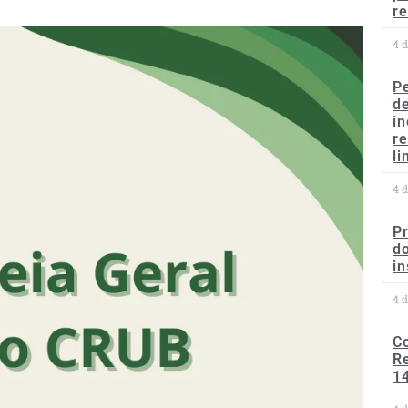
re
4 
P
d
in
r
li
4 
P
do
in
4 
C
Re
1