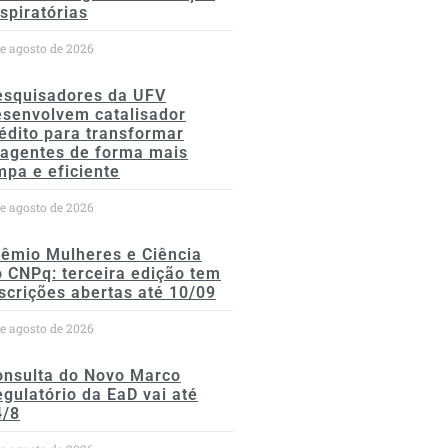
spiratórias
de agosto de 2026
esquisadores da UFV
esenvolvem catalisador
édito para transformar
eagentes de forma mais
mpa e eficiente
de agosto de 2026
rêmio Mulheres e Ciência
 CNPq: terceira edição tem
scrições abertas até 10/09
de agosto de 2026
onsulta do Novo Marco
gulatório da EaD vai até
4/8