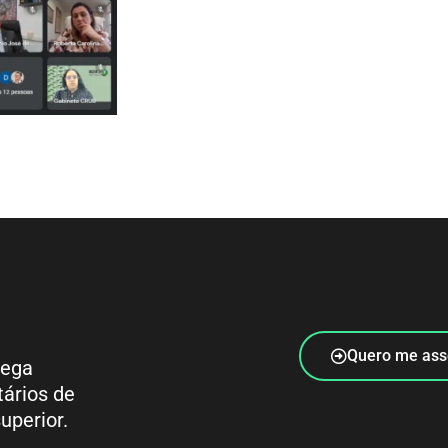
Quero me ass
rega
tários de
uperior.