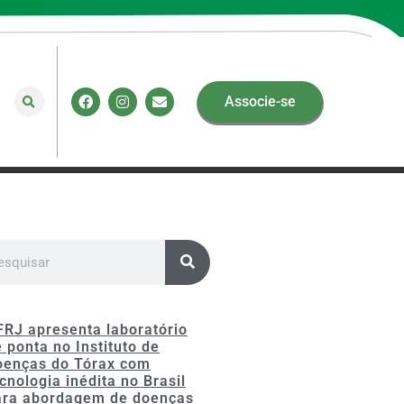
Associe-se
FRJ apresenta laboratório
 ponta no Instituto de
oenças do Tórax com
cnologia inédita no Brasil
ara abordagem de doenças