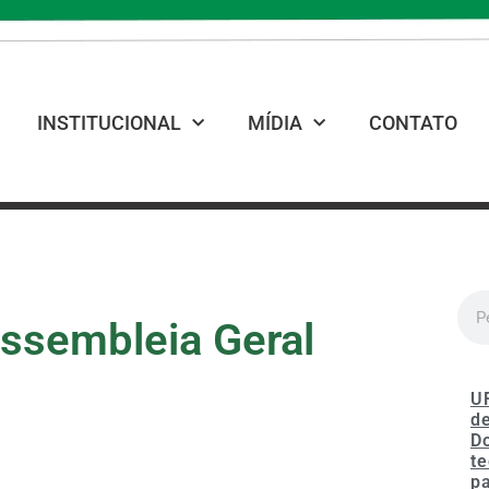
INSTITUCIONAL
MÍDIA
CONTATO
Assembleia Geral
U
de
D
te
p