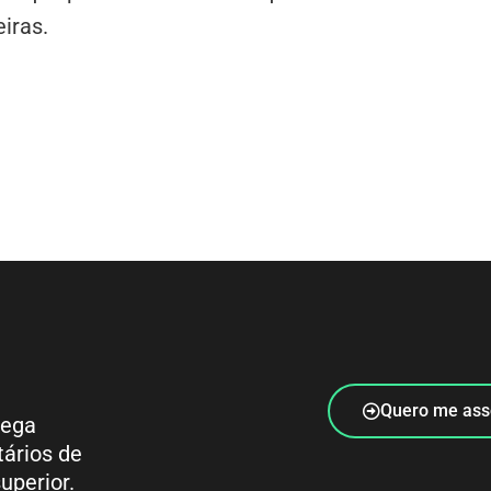
eiras.
Quero me ass
rega
tários de
uperior.