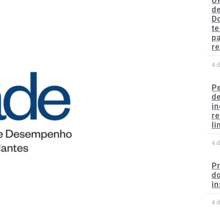
U
de
D
te
p
re
4 
P
d
in
r
li
4 
P
do
in
4 