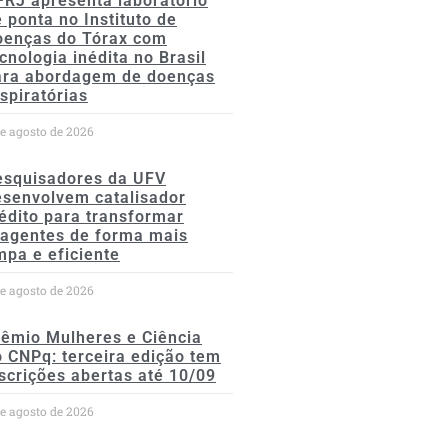
FRJ apresenta laboratório
 ponta no Instituto de
oenças do Tórax com
cnologia inédita no Brasil
ara abordagem de doenças
spiratórias
de agosto de 2026
esquisadores da UFV
esenvolvem catalisador
édito para transformar
eagentes de forma mais
mpa e eficiente
de agosto de 2026
rêmio Mulheres e Ciência
 CNPq: terceira edição tem
scrições abertas até 10/09
de agosto de 2026