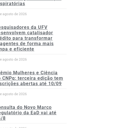
spiratórias
de agosto de 2026
esquisadores da UFV
esenvolvem catalisador
édito para transformar
eagentes de forma mais
mpa e eficiente
de agosto de 2026
rêmio Mulheres e Ciência
 CNPq: terceira edição tem
scrições abertas até 10/09
de agosto de 2026
onsulta do Novo Marco
gulatório da EaD vai até
4/8