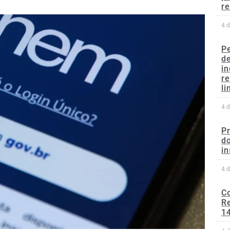
re
4 
P
d
in
r
li
4 
P
do
in
4 
C
Re
1