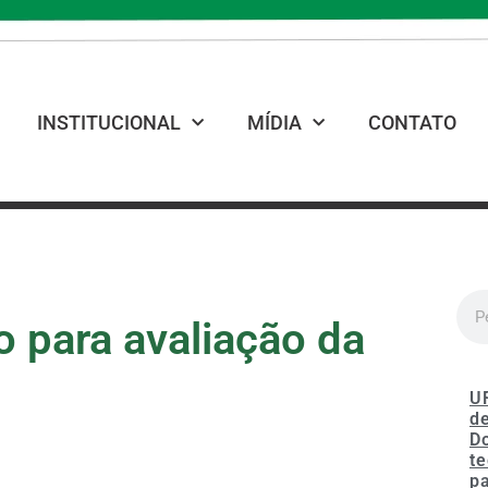
INSTITUCIONAL
MÍDIA
CONTATO
o para avaliação da
U
de
D
te
p