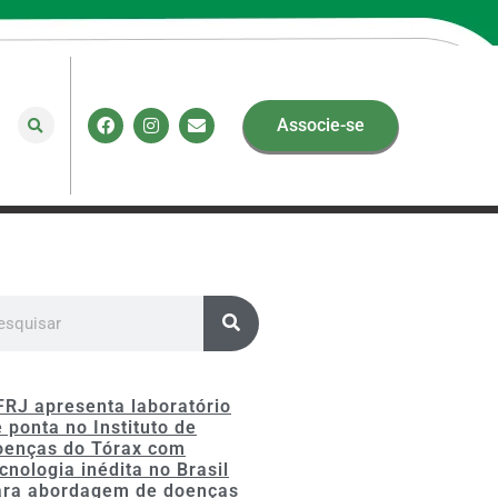
Associe-se
FRJ apresenta laboratório
 ponta no Instituto de
oenças do Tórax com
cnologia inédita no Brasil
ara abordagem de doenças