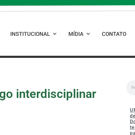
INSTITUCIONAL
MÍDIA
CONTATO
o interdisciplinar
U
de
D
te
p