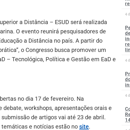
re
4 
uperior a Distância – ESUD será realizada
P
tarina. O evento reunirá pesquisadores de
d
in
 Educação a Distância no país. A partir do
r
 prática”, o Congresso busca promover um
li
EaD – Tecnológica, Política e Gestão em EaD e
4 
P
do
in
4 
bertas no dia 17 de fevereiro. Na
e debate, workshops, apresentações orais e
C
Re
submissão de artigos vai até 23 de abril.
1
 temáticas e notícias estão no
site
.