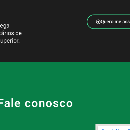
Quero me ass
rega
tários de
uperior.
Fale conosco