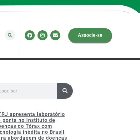
Associe-se
FRJ apresenta laboratório
 ponta no Instituto de
oenças do Tórax com
cnologia inédita no Brasil
ara abordagem de doenças