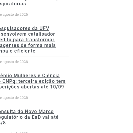
spiratórias
de agosto de 2026
esquisadores da UFV
esenvolvem catalisador
édito para transformar
eagentes de forma mais
mpa e eficiente
de agosto de 2026
rêmio Mulheres e Ciência
 CNPq: terceira edição tem
scrições abertas até 10/09
de agosto de 2026
onsulta do Novo Marco
gulatório da EaD vai até
4/8