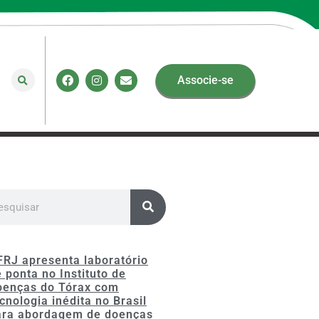
Associe-se
FRJ apresenta laboratório
 ponta no Instituto de
oenças do Tórax com
cnologia inédita no Brasil
ara abordagem de doenças