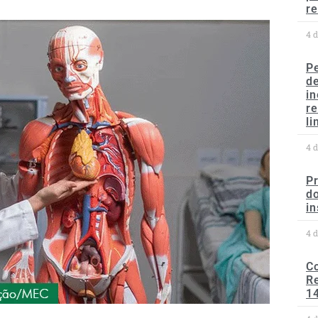
re
4 
P
d
in
r
li
4 
P
do
in
4 
C
Re
1