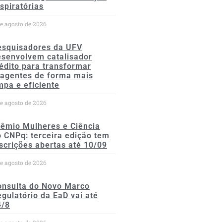
spiratórias
de agosto de 2026
esquisadores da UFV
esenvolvem catalisador
édito para transformar
eagentes de forma mais
mpa e eficiente
de agosto de 2026
rêmio Mulheres e Ciência
 CNPq: terceira edição tem
scrições abertas até 10/09
de agosto de 2026
onsulta do Novo Marco
gulatório da EaD vai até
4/8