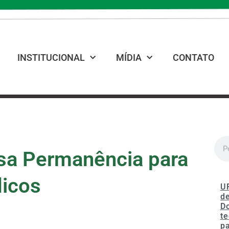
INSTITUCIONAL
MÍDIA
CONTATO
lsa Permanência para
dicos
U
de
D
te
p