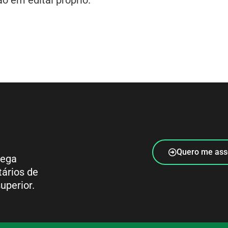
Quero me ass
rega
tários de
uperior.