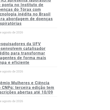
FRJ apresenta laboratório
 ponta no Instituto de
oenças do Tórax com
cnologia inédita no Brasil
ara abordagem de doenças
spiratórias
de agosto de 2026
esquisadores da UFV
esenvolvem catalisador
édito para transformar
eagentes de forma mais
mpa e eficiente
de agosto de 2026
rêmio Mulheres e Ciência
 CNPq: terceira edição tem
scrições abertas até 10/09
de agosto de 2026