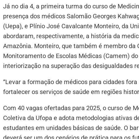
Já no dia 4, a primeira turma do curso de Medici
presença dos médicos Salomão Georges Kahwage
(Uepa), e Plínio José Cavalcante Monteiro, da U
abordaram, respectivamente, a história da medici
Amazônia. Monteiro, que também é membro da
Monitoramento de Escolas Médicas (Camem) do M
interiorização na superação das desigualdades r
“Levar a formação de médicos para cidades fora 
fortalecer os serviços de saúde em regiões histo
Com 40 vagas ofertadas para 2025, o curso de Me
Coletiva da Ufopa e adota metodologias ativas de
estudantes em unidades básicas de saúde. O barc
deverá ser um dos cenários de prática para os fu