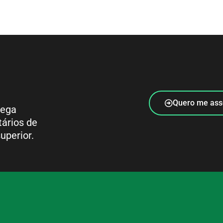
Quero me ass
rega
tários de
uperior.