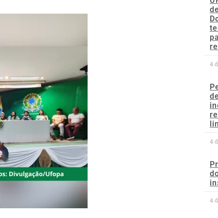
U
de
D
te
p
re
4 
P
d
in
r
li
4 
P
do
in
4 