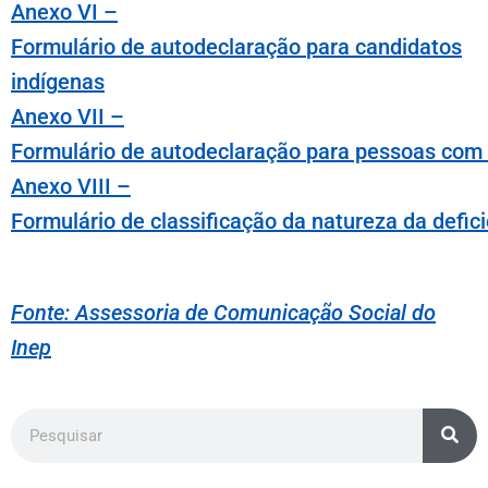
An
e
xo VI –
Formulário
de
auto
de
claração
para
candi
da
tos
indíg
e
n
as
An
e
xo VII –
Formulário
de
auto
de
claração
para
p
e
sso
as
com
An
e
xo VIII –
Formulário
de
cl
as
sificação
da
natur
e
za
da
de
fic
Fonte: Assessoria de Comunicação Social do
Inep