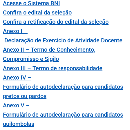
Ac
e
ss
e
o Sist
e
ma BNI
Confira o
e
dital
da
s
e
l
e
ção
Confira a retificação do edital da seleção
An
e
xo I –
De
claração
de
E
x
e
rcício
de
Ativi
da
de
Doc
e
nt
e
An
e
xo II – T
e
rmo
de
Conh
e
cim
e
nto,
Compromisso
e
Sigilo
An
e
xo III – T
e
rmo
de
r
e
sponsabili
da
de
An
e
xo IV –
Formulário
de
auto
de
claração
para
candi
da
tos
pr
e
tos ou pardos
An
e
xo V –
Formulário
de
auto
de
claração
para
candi
da
tos
quilombol
as