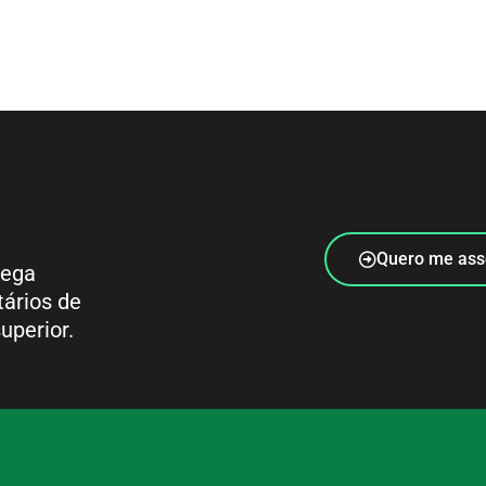
Quero me ass
rega
tários de
uperior.