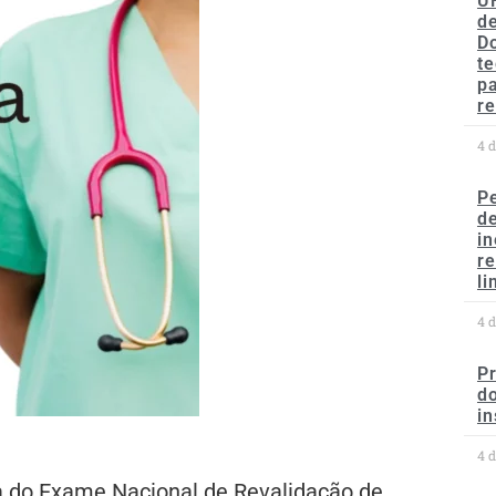
U
de
D
te
p
re
4 
P
d
in
r
li
4 
P
do
in
4 
pa do Exame Nacional de Revalidação de