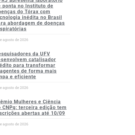
FRJ apresenta laboratório
 ponta no Instituto de
oenças do Tórax com
cnologia inédita no Brasil
ara abordagem de doenças
spiratórias
de agosto de 2026
esquisadores da UFV
esenvolvem catalisador
édito para transformar
eagentes de forma mais
mpa e eficiente
de agosto de 2026
rêmio Mulheres e Ciência
 CNPq: terceira edição tem
scrições abertas até 10/09
de agosto de 2026