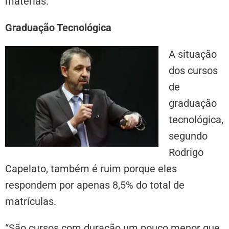
matérias.”
Graduação Tecnológica
A situação
dos cursos
de
graduação
tecnológica,
segundo
Rodrigo
Capelato, também é ruim porque eles
respondem por apenas 8,5% do total de
matrículas.
“São cursos com duração um pouco menor que