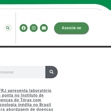
Associe-se
FRJ apresenta laboratório
 ponta no Instituto de
oenças do Tórax com
cnologia inédita no Brasil
ara abordagem de doenças