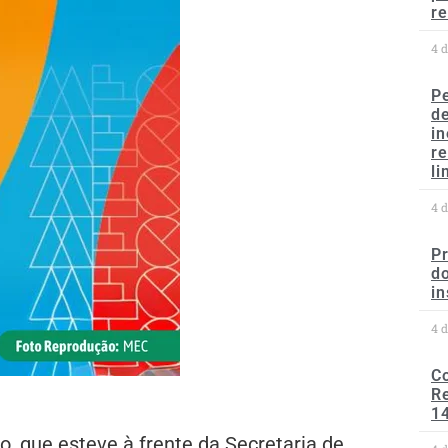
re
4 
P
d
in
r
li
4 
P
do
in
4 
C
Re
1
, que esteve à frente da Secretaria de