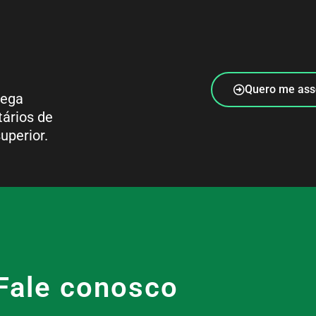
Quero me ass
rega
tários de
uperior.
Fale conosco