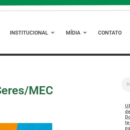
INSTITUCIONAL
MÍDIA
CONTATO
Seres/MEC
U
de
D
te
p