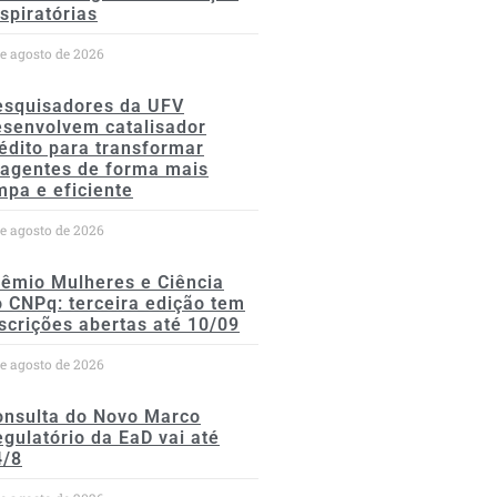
spiratórias
de agosto de 2026
esquisadores da UFV
esenvolvem catalisador
édito para transformar
eagentes de forma mais
mpa e eficiente
de agosto de 2026
rêmio Mulheres e Ciência
 CNPq: terceira edição tem
scrições abertas até 10/09
de agosto de 2026
onsulta do Novo Marco
gulatório da EaD vai até
4/8