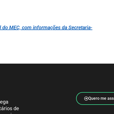
l do MEC, com informações da Secretaria-
Quero me ass
rega
tários de