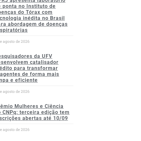
FRJ apresenta laboratório
 ponta no Instituto de
oenças do Tórax com
cnologia inédita no Brasil
ara abordagem de doenças
spiratórias
de agosto de 2026
esquisadores da UFV
esenvolvem catalisador
édito para transformar
eagentes de forma mais
mpa e eficiente
de agosto de 2026
rêmio Mulheres e Ciência
 CNPq: terceira edição tem
scrições abertas até 10/09
de agosto de 2026