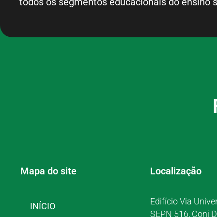
todos os segmentos educacionais do ensino s
Mapa do site
Localização
Edifício Via Unive
INÍCIO
SEPN 516, Conj D