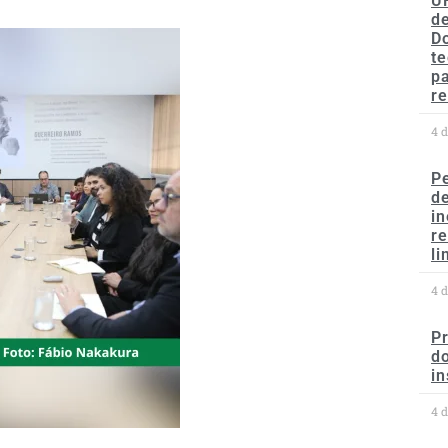
U
de
D
te
p
re
4 
P
d
in
r
li
4 
P
do
in
4 