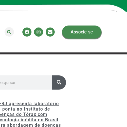
Associe-se
FRJ apresenta laboratório
 ponta no Instituto de
oenças do Tórax com
cnologia inédita no Brasil
ara abordagem de doenças