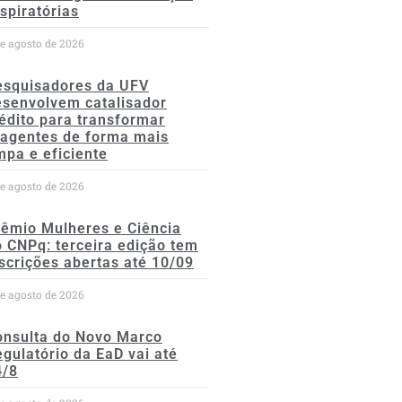
spiratórias
de agosto de 2026
esquisadores da UFV
esenvolvem catalisador
édito para transformar
eagentes de forma mais
mpa e eficiente
de agosto de 2026
rêmio Mulheres e Ciência
 CNPq: terceira edição tem
scrições abertas até 10/09
de agosto de 2026
onsulta do Novo Marco
gulatório da EaD vai até
4/8