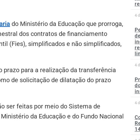
re
4 
aria
do Ministério da Educação que prorroga,
P
mestral dos contratos de financiamento
d
in
l (Fies), simplificados e não simplificados,
r
li
4 
 prazo para a realização da transferência
omo de solicitação de dilatação do prazo
P
do
in
4 
ão ser feitas por meio do Sistema de
o Ministério da Educação e do Fundo Nacional
C
Re
1