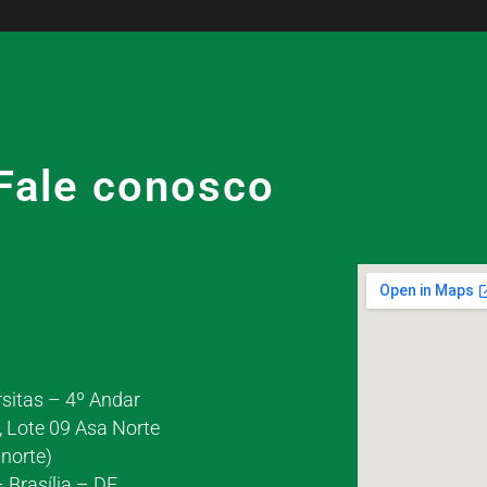
Fale conosco
rsitas – 4º Andar
, Lote 09 Asa Norte
norte)
 Brasília – DF