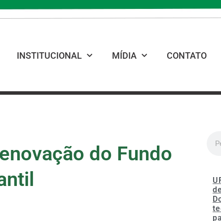
INSTITUCIONAL
MÍDIA
CONTATO
renovação do Fundo
ntil
U
de
D
te
p