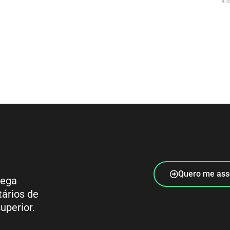
4 
Quero me ass
rega
tários de
uperior.