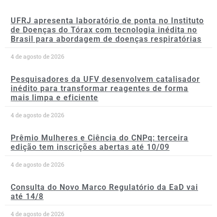
UFRJ apresenta laboratório de ponta no Instituto
de Doenças do Tórax com tecnologia inédita no
Brasil para abordagem de doenças respiratórias
4 de agosto de 2026
Pesquisadores da UFV desenvolvem catalisador
inédito para transformar reagentes de forma
mais limpa e eficiente
4 de agosto de 2026
Prêmio Mulheres e Ciência do CNPq: terceira
edição tem inscrições abertas até 10/09
4 de agosto de 2026
Consulta do Novo Marco Regulatório da EaD vai
até 14/8
4 de agosto de 2026