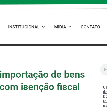
INSTITUCIONAL
MÍDIA
CONTATO
e importação de bens
 com isenção fiscal
U
de
D
te
p