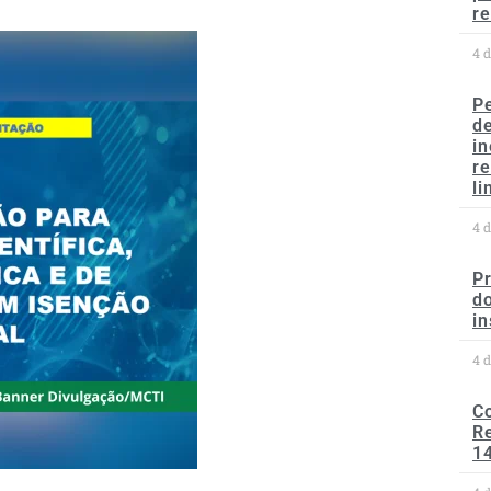
re
4 
P
d
in
r
li
4 
P
do
in
4 
C
Re
1