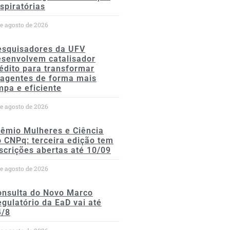
spiratórias
de agosto de 2026
esquisadores da UFV
esenvolvem catalisador
édito para transformar
eagentes de forma mais
mpa e eficiente
de agosto de 2026
rêmio Mulheres e Ciência
 CNPq: terceira edição tem
scrições abertas até 10/09
de agosto de 2026
onsulta do Novo Marco
gulatório da EaD vai até
4/8