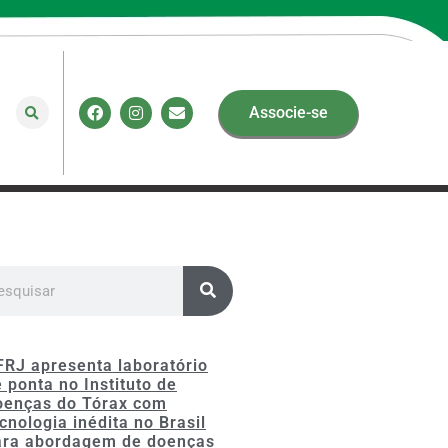
Associe-se
FRJ apresenta laboratório
 ponta no Instituto de
oenças do Tórax com
cnologia inédita no Brasil
ara abordagem de doenças