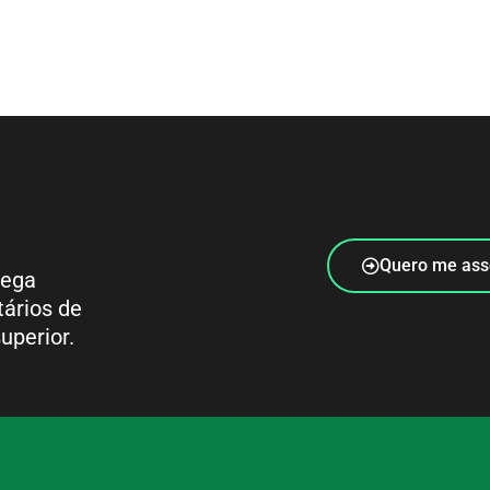
Quero me ass
rega
tários de
uperior.