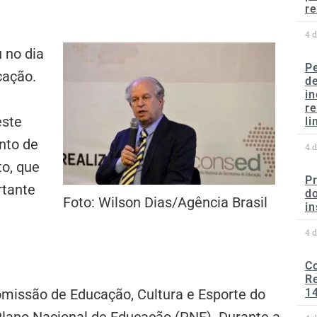
re
4 
 no dia
P
cação.
d
in
r
este
li
nto de
4 
o, que
P
rtante
do
Foto: Wilson Dias/Agência Brasil
in
4 
C
Re
Comissão de Educação, Cultura e Esporte do
1
Plano Nacional de Educação (PNE). Durante a