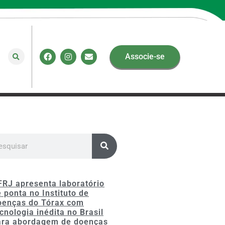
Associe-se
FRJ apresenta laboratório
 ponta no Instituto de
oenças do Tórax com
cnologia inédita no Brasil
ara abordagem de doenças