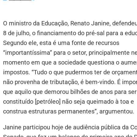
O ministro da Educação, Renato Janine, defendeu
8 de julho, o financiamento do pré-sal para a edu
Segundo ele, esta é uma fonte de recursos
“importantíssima” para o setor, principalmente n
momento em que a sociedade questiona o aume
impostos. “Tudo o que pudermos ter de orçament
não provenha de tributação, é bem-vindo. É impo
que aquilo que demorou bilhões de anos para ser
constituído [petróleo] não seja queimado à toa e
construa estruturas permanentes”, argumentou.
Janine participou hoje de audiência pública da 
Senado, que fez um balanço do primeiro ano do 