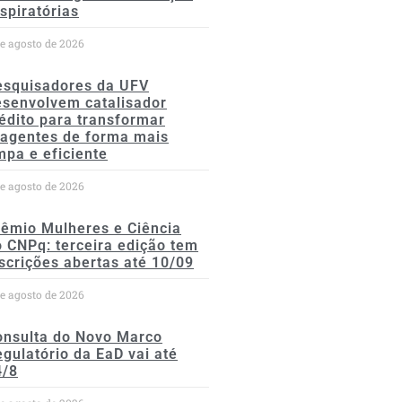
spiratórias
de agosto de 2026
esquisadores da UFV
esenvolvem catalisador
édito para transformar
eagentes de forma mais
mpa e eficiente
de agosto de 2026
rêmio Mulheres e Ciência
 CNPq: terceira edição tem
scrições abertas até 10/09
de agosto de 2026
onsulta do Novo Marco
gulatório da EaD vai até
4/8