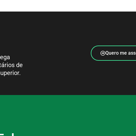
Quero me ass
rega
tários de
uperior.