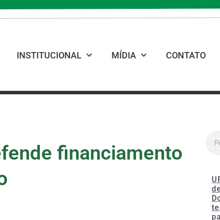
INSTITUCIONAL
MÍDIA
CONTATO
efende financiamento
o
U
de
D
te
p