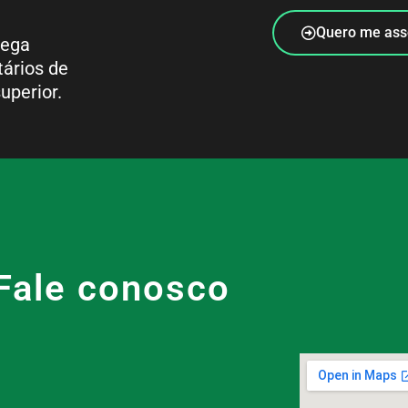
Quero me ass
rega
tários de
uperior.
Fale conosco