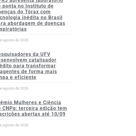
FRJ apresenta laboratório
 ponta no Instituto de
oenças do Tórax com
cnologia inédita no Brasil
ara abordagem de doenças
spiratórias
de agosto de 2026
esquisadores da UFV
esenvolvem catalisador
édito para transformar
eagentes de forma mais
mpa e eficiente
de agosto de 2026
rêmio Mulheres e Ciência
 CNPq: terceira edição tem
scrições abertas até 10/09
de agosto de 2026