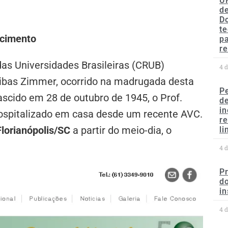
U
de
D
te
ecimento
p
re
as Universidades Brasileiras (CRUB)
4 
Ribas Zimmer, ocorrido na madrugada desta
P
Nascido em 28 de outubro de 1945, o Prof.
d
in
hospitalizado em casa desde um recente AVC.
r
lorianópolis/SC
a partir do meio-dia, o
li
4 
P
do
in
4 