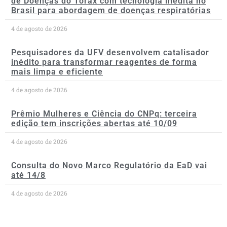
de Doenças do Tórax com tecnologia inédita no
Brasil para abordagem de doenças respiratórias
4 de agosto de 2026
Pesquisadores da UFV desenvolvem catalisador
inédito para transformar reagentes de forma
mais limpa e eficiente
4 de agosto de 2026
Prêmio Mulheres e Ciência do CNPq: terceira
edição tem inscrições abertas até 10/09
4 de agosto de 2026
Consulta do Novo Marco Regulatório da EaD vai
até 14/8
4 de agosto de 2026