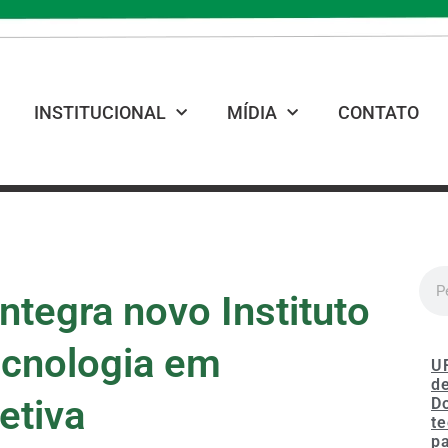
INSTITUCIONAL
MÍDIA
CONTATO
tegra novo Instituto
ecnologia em
U
de
etiva
D
te
p