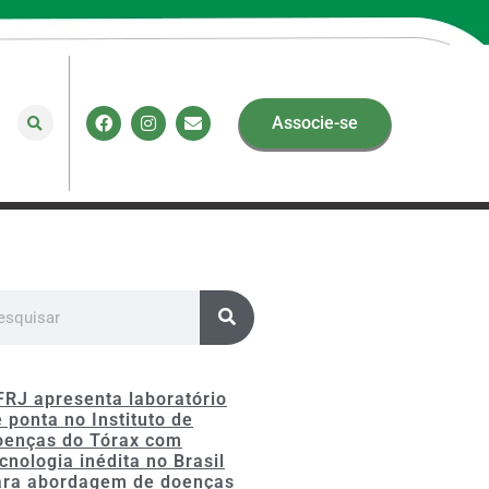
Associe-se
FRJ apresenta laboratório
 ponta no Instituto de
oenças do Tórax com
cnologia inédita no Brasil
ara abordagem de doenças