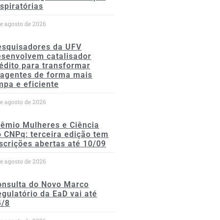
spiratórias
de agosto de 2026
esquisadores da UFV
esenvolvem catalisador
édito para transformar
eagentes de forma mais
mpa e eficiente
de agosto de 2026
rêmio Mulheres e Ciência
 CNPq: terceira edição tem
scrições abertas até 10/09
de agosto de 2026
onsulta do Novo Marco
gulatório da EaD vai até
4/8