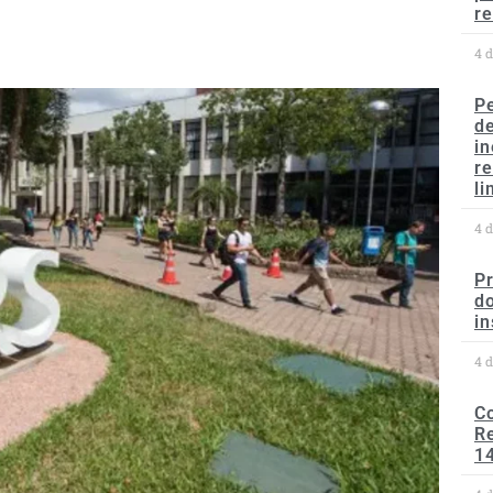
re
4 
P
d
in
r
li
4 
P
do
in
4 
C
Re
1