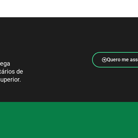
Quero me ass
rega
tários de
uperior.