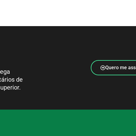
Quero me ass
rega
tários de
uperior.