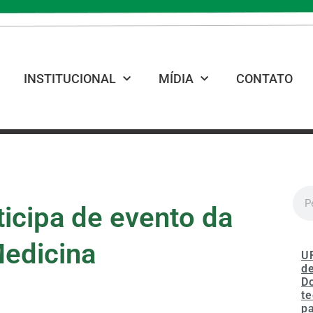
INSTITUCIONAL
MÍDIA
CONTATO
icipa de evento da
edicina
U
de
D
te
p