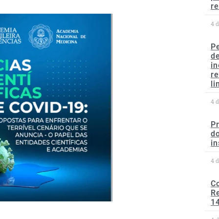
re
4 
P
d
in
r
li
4 
P
do
in
4 
C
Re
1