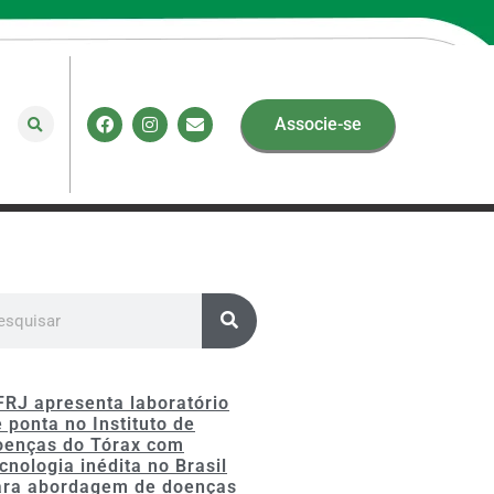
Associe-se
FRJ apresenta laboratório
 ponta no Instituto de
oenças do Tórax com
cnologia inédita no Brasil
ara abordagem de doenças