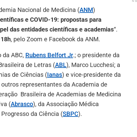
4 
ademia Nacional de Medicina (
ANM
)
ientíficas e COVID-19: propostas para
apel das entidades científicas e academias
“.
s 18h
, pelo Zoom e Facebook da ANM.
o da ABC,
Rubens Belfort Jr
.; o presidente da
rasileira de Letras (
ABL
), Marco Lucchesi; a
ias de Ciências (
Ianas
) e vice-presidente da
e outros representantes da Academia de
deração Brasileira de Academias de Medicina
va (
Abrasco
), da Associação Médica
o Progresso da Ciência (
SBPC
).