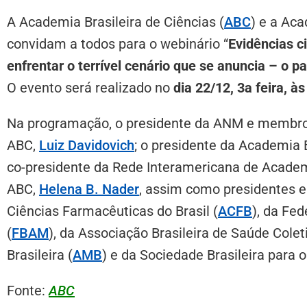
A Academia Brasileira de Ciências (
ABC
) e a Ac
convidam a todos para o webinário “
Evidências c
enfrentar o terrível cenário que se anuncia – o p
O evento será realizado no
dia 22/12, 3a feira, à
Na programação, o presidente da ANM e membr
ABC,
Luiz Davidovich
; o presidente da Academia B
co-presidente da Rede Interamericana de Academ
ABC,
Helena B. Nader
, assim como presidentes 
Ciências Farmacêuticas do Brasil (
ACFB
), da Fe
(
FBAM
), da Associação Brasileira de Saúde Coleti
Brasileira (
AMB
) e da Sociedade Brasileira para 
Fonte:
ABC