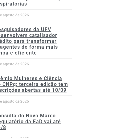
spiratórias
de agosto de 2026
esquisadores da UFV
esenvolvem catalisador
édito para transformar
eagentes de forma mais
mpa e eficiente
de agosto de 2026
rêmio Mulheres e Ciência
 CNPq: terceira edição tem
scrições abertas até 10/09
de agosto de 2026
onsulta do Novo Marco
gulatório da EaD vai até
4/8