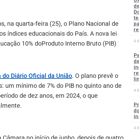
U
de
D
te
, na quarta-feira (25), o Plano Nacional de
p
re
s índices educacionais do País. A nova lei
4 
Educação 10% doProduto Interno Bruto (PIB)
P
d
in
r
 do Diário Oficial da União
. O plano prevê o
li
s: um mínimo de 7% do PIB no quinto ano de
4 
 período de dez anos, em 2024, o que
almente.
P
do
in
4 
 Câmara no início de junho, depois de quatro