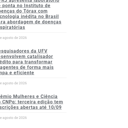
FRJ apresenta laboratório
 ponta no Instituto de
oenças do Tórax com
cnologia inédita no Brasil
ara abordagem de doenças
spiratórias
de agosto de 2026
esquisadores da UFV
esenvolvem catalisador
édito para transformar
eagentes de forma mais
mpa e eficiente
de agosto de 2026
rêmio Mulheres e Ciência
 CNPq: terceira edição tem
scrições abertas até 10/09
de agosto de 2026