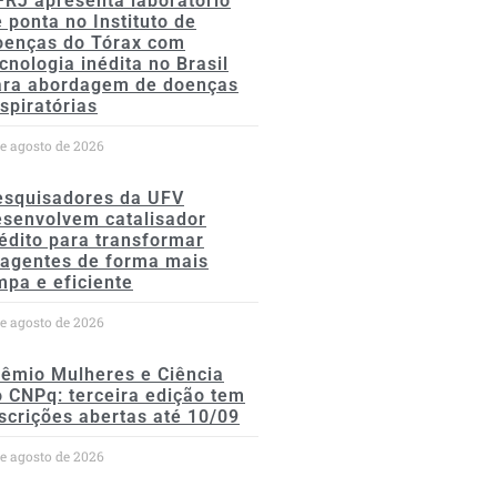
FRJ apresenta laboratório
 ponta no Instituto de
oenças do Tórax com
cnologia inédita no Brasil
ara abordagem de doenças
spiratórias
de agosto de 2026
esquisadores da UFV
esenvolvem catalisador
édito para transformar
eagentes de forma mais
mpa e eficiente
de agosto de 2026
rêmio Mulheres e Ciência
 CNPq: terceira edição tem
scrições abertas até 10/09
de agosto de 2026