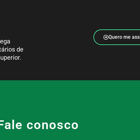
Quero me ass
rega
tários de
uperior.
Fale conosco