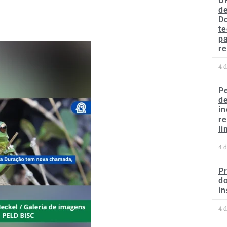
U
de
D
te
p
re
4 
P
d
in
r
li
4 
P
do
in
4 